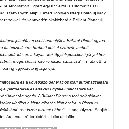
ure Automation Expert egy univerzális automatizálási
gi szabványon alapul, ezért könnyen integrálható új vagy
ezésekkel, és könnyedén skálázható a Brilliant Planet új
atával jelentősen csökkenthetjük a Brilliant Planet egyes
a és tesztelésére fordított időt. A szabványosított
ibaelhárítás és a folyamatok ügyfélspecifikus igényekhez
szabott, mégis skálázható rendszer szállítása
” – mutatott rá
ineering ügyvezető igazgatója.
hatóságra és a következő generációs ipari automatizálásra
giai partnerekre és értékes ügyfelek hálózatára van
vésünket támogatja. A Brilliant Planet a technológiánkat
sokat kínáljon a klímaváltozás kihívásaira, a Platinum
skálázható rendszert biztosít ehhez
” – hangsúlyozta Sanjith
ic Automation” területért felelős alelnöke.