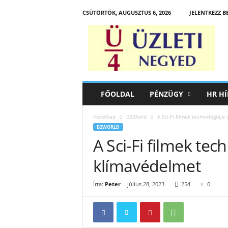
CSÜTÖRTÖK, AUGUSZTUS 6, 2026
JELENTKEZZ B
Ü
z
l
e
t
i
N
FŐOLDAL
PÉNZÜGY
HR HÍ
e
g
Kezdőlap
B2World
A Sci-Fi filmek technológiája
y
B2WORLD
e
A Sci-Fi filmek tech
d
klímavédelmet
Írta:
Peter
-
július 28, 2023
254
0