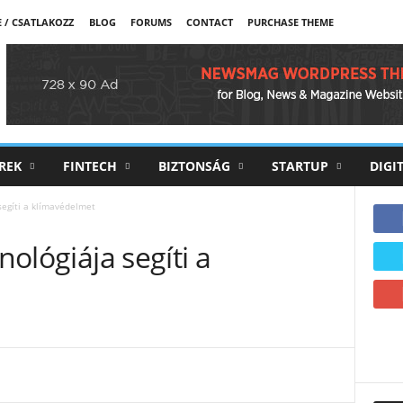
E / CSATLAKOZZ
BLOG
FORUMS
CONTACT
PURCHASE THEME
REK
FINTECH
BIZTONSÁG
STARTUP
DIGI
 segíti a klímavédelmet
nológiája segíti a