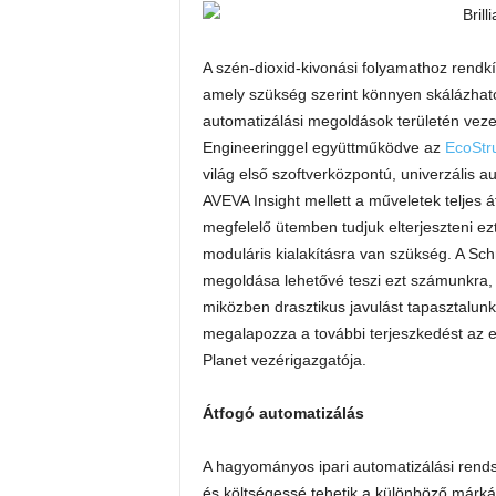
A szén-dioxid-kivonási folyamathoz rendk
amely szükség szerint könnyen skálázható
automatizálási megoldások területén vezető
Engineeringgel együttműködve az
EcoStr
világ első szoftverközpontú, univerzális 
AVEVA Insight mellett a műveletek teljes á
megfelelő ütemben tudjuk elterjeszteni ez
moduláris kialakításra van szükség. A Schn
megoldása lehetővé teszi ezt számunkra, 
miközben drasztikus javulást tapasztalunk
megalapozza a további terjeszkedést az e
Planet vezérigazgatója.
Átfogó automatizálás
A hagyományos ipari automatizálási rends
és költségessé tehetik a különböző márká