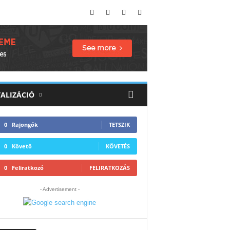
TALIZÁCIÓ
0
Rajongók
TETSZIK
0
Követő
KÖVETÉS
0
Feliratkozó
FELIRATKOZÁS
- Advertisement -