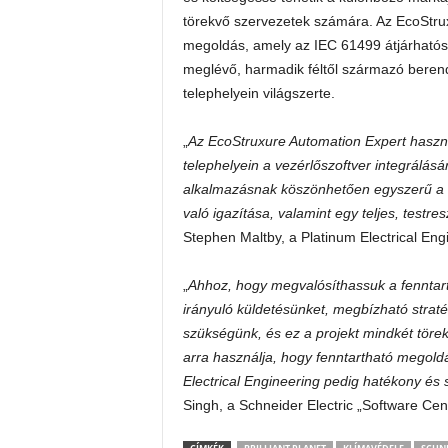
törekvő szervezetek számára. Az EcoStrux
megoldás, amely az IEC 61499 átjárhatósá
meglévő, harmadik féltől származó berend
telephelyein világszerte.
„
Az EcoStruxure Automation Expert használ
telephelyein a vezérlőszoftver integrálásár
alkalmazásnak köszönhetően egyszerű a h
való igazítása, valamint egy teljes, testre
Stephen Maltby, a Platinum Electrical Eng
„
Ahhoz, hogy megvalósíthassuk a fenntart
irányuló küldetésünket, megbízható straté
szükségünk, és ez a projekt mindkét törek
arra használja, hogy fenntartható megoldá
Electrical Engineering pedig hatékony és 
Singh, a Schneider Electric „Software Centr