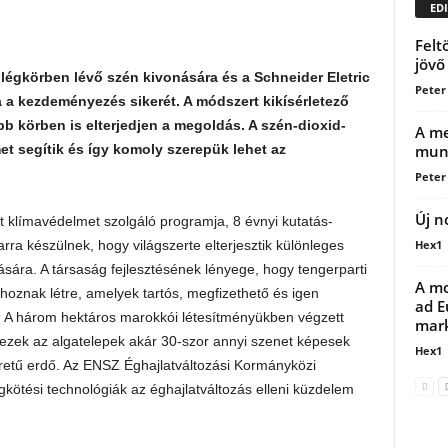
EDI
Felt
jövő
a légkörben lévő szén kivonására és a Schneider Eletric
Peter
ja a kezdeményezés sikerét. A módszert kikísérletező
b körben is elterjedjen a megoldás. A szén-dioxid-
A me
mun
t segítik és így komoly szerepük lehet az
Peter
Új n
et klímavédelmet szolgáló programja, 8 évnyi kutatás-
Hex1
 arra készülnek, hogy világszerte elterjesztik különleges
sára. A társaság fejlesztésének lényege, hogy tengerparti
A mo
hoznak létre, amelyek tartós, megfizethető és igen
ad E
. A három hektáros marokkói létesítményükben végzett
mark
 ezek az algatelepek akár 30-szor annyi szenet képesek
Hex1
retű erdő. Az ENSZ Éghajlatváltozási Kormányközi
gkötési technológiák az éghajlatváltozás elleni küzdelem