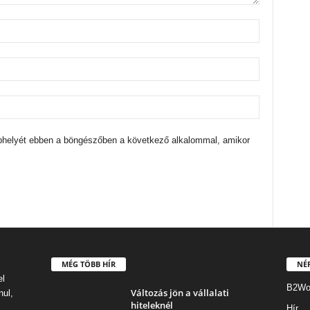
bhelyét ebben a böngészőben a következő alkalommal, amikor
MÉG TÖBB HÍR
NÉ
el
B2Wo
Változás jön a vállalati
nul,
hiteleknél
Hír