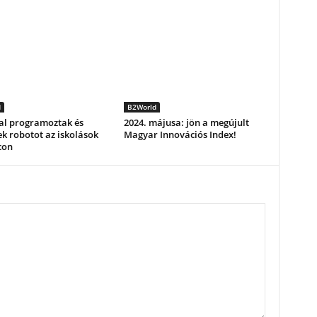
d
B2World
al programoztak és
2024. májusa: jön a megújult
ek robotot az iskolások
Magyar Innovációs Index!
con