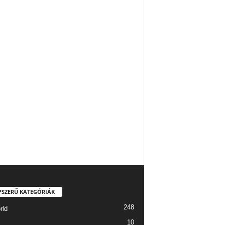
PSZERŰ KATEGÓRIÁK
248
rld
10