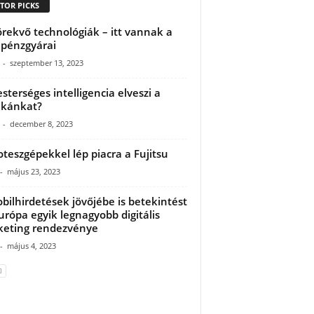
TOR PICKS
örekvő technológiák – itt vannak a
 pénzgyárai
-
szeptember 13, 2023
sterséges intelligencia elveszi a
kánkat?
-
december 8, 2023
oteszgépekkel lép piacra a Fujitsu
-
május 23, 2023
bilhirdetések jövőjébe is betekintést
urópa egyik legnagyobb digitális
eting rendezvénye
-
május 4, 2023