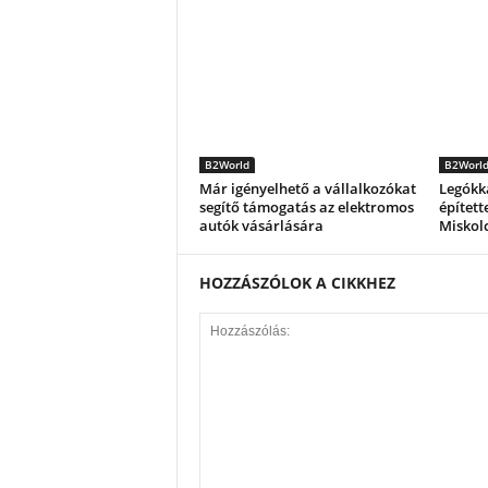
B2World
B2Worl
Már igényelhető a vállalkozókat
Legókk
segítő támogatás az elektromos
épített
autók vásárlására
Miskol
HOZZÁSZÓLOK A CIKKHEZ