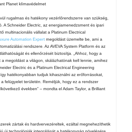
ívül rugalmas és hatékony vezérlőrendszerre van szükség,
. A Schneider Electric, az energiamenedzsment és ipari
 multinacionális vállalat a Platinum Electrical
uxure Automation Expert
megoldást üzemelte be, ami a
automatizálási rendszere. Az AVEVA System Platform és az
tláthatóságát és ellenőrzését biztosítja. „Ahhoz, hogy a
t a megoldást a világon, skálázhatónak kell lennie, amihez
eider Electric és a Platinum Electrical Engineering
így hatékonyabban tudjuk kihasználni az erőforrásokat,
 a felügyelet területén. Reméljük, hogy ez a rendszer
lkövetkező években” – mondta el Adam Taylor, a Brilliant
zerek zártak és hardvervezéreltek, ezáltal megnehezíthetik
jú új technológiák integrálását a hatékonyság növelésére