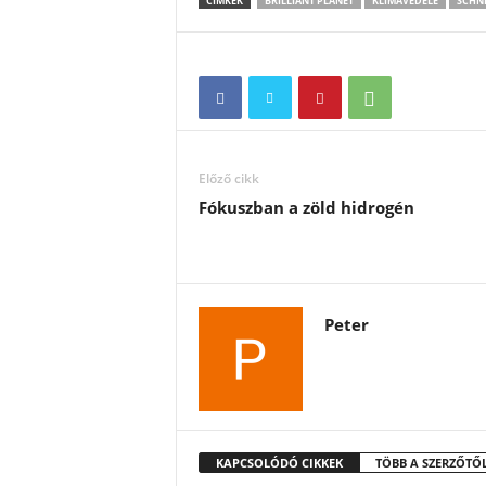
CÍMKÉK
BRILLIANT PLANET
KLÍMAVÉDELE
SCHNE
Előző cikk
Fókuszban a zöld hidrogén
Peter
KAPCSOLÓDÓ CIKKEK
TÖBB A SZERZŐTŐ