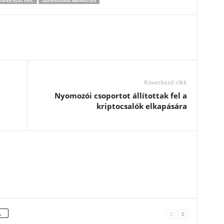
IDER ELECTRIC
SZÉN-DIOXID MEGKÖTÉS
Következő cikk
Nyomozói csoportot állítottak fel a
kriptocsalók elkapására
L