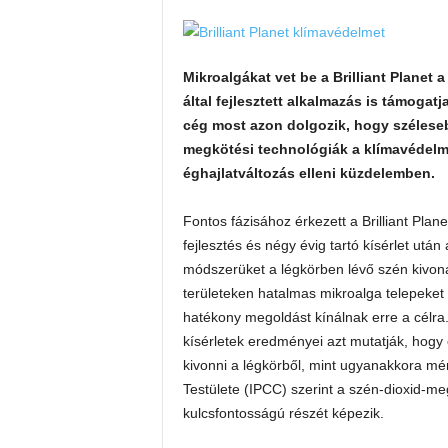
Mikroalgákat vet be a Brilliant Planet 
által fejlesztett alkalmazás is támogat
cég most azon dolgozik, hogy széleseb
megkötési technológiák a klímavédelme
éghajlatváltozás elleni küzdelemben.
Fontos fázisához érkezett a Brilliant Plan
fejlesztés és négy évig tartó kísérlet után
módszerüket a légkörben lévő szén kivoná
területeken hatalmas mikroalga telepeket 
hatékony megoldást kínálnak erre a célra
kísérletek eredményei azt mutatják, hogy
kivonni a légkörből, mint ugyanakkora mé
Testülete (IPCC) szerint a szén-dioxid-me
kulcsfontosságú részét képezik.