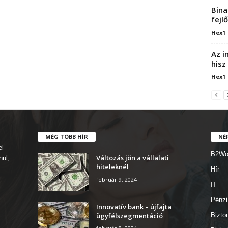
Bina
fejl
Hex1
Az i
hisz
Hex1
MÉG TÖBB HÍR
NÉ
el
B2Wo
Változás jön a vállalati
nul,
hiteleknél
Hír
február 9, 2024
IT
Pénz
Innovatív bank – újfajta
ügyfélszegmentáció
Bizto