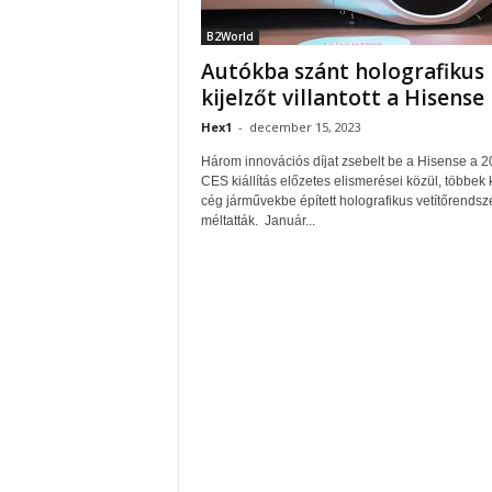
B2World
Autókba szánt holografikus
kijelzőt villantott a Hisense
Hex1
-
december 15, 2023
Három innovációs díjat zsebelt be a Hisense a 
CES kiállítás előzetes elismerései közül, többek 
cég járművekbe épített holografikus vetítőrendsze
méltatták. Január...