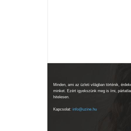
Minden, ami az üzleti világban történik, érdek
minket. Ezért igyekszünk meg is írni, pártatla
hitelesen.
Kapcsolat:
info@uzine.hu