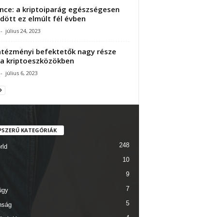
nce: a kriptoiparág egészségesen
ődött ez elmúlt fél évben
-
július 24, 2023
ntézményi befektetők nagy része
 a kriptoeszközökben
-
július 6, 2023
PSZERŰ KATEGÓRIÁK
248
rld
10
9
7
ügy
5
nság