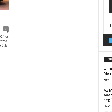
0
2024-es
közt a
rét is
ED
Ünne
Ma 
Hex1
Az M
adat
segí
Hex1