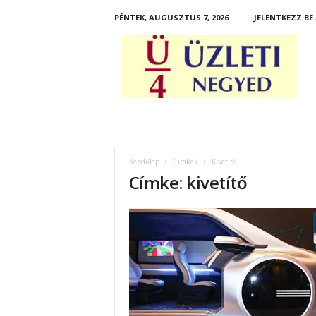
PÉNTEK, AUGUSZTUS 7, 2026
JELENTKEZZ BE
Ü
z
l
e
t
i
N
e
g
Kezdőlap
Címkék
Kivetítő
y
Címke: kivetítő
e
d