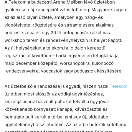
A Telekom a budapesti Arena Mallban lévő üzletében
gyökeresen új koncepciót valósított meg. Magyarországon
ez az első olyan üzlete, amelyben egy hang- és
videófelvétel rögzítésére és streamelésére alkalmas
podcast szoba és egy 20 fő befogadására alkalmas
workshop terem és rendezvényhelyszín is helyet kapott.
Az új helységeket a telekom.hu oldalon keresztül –
regisztrációt követően – bárki ingyenesen lefoglalhatja
majd december közepétől workshopokra, különböző
rendezvényekre, vodcastok vagy podcastok készítésére.
Az üzletbelső elrendezése is egyedi, hiszen hazai
Telekom
üzletben most először az eddigi ügyintézéshez,
kiszolgáláshoz használt pultokat felváltja egy jóval
közvetlenebb környezet: kanapé, kávézóasztal és
bemutató pult került a térbe, ami egy új, oldottabb
ügyfélélményt tesz lehetővé. Az üzletbe betérők kötetlenül