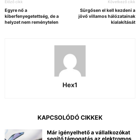
Előző cikk
Következő cikk
Egyre nő a
Sürgősen el kell kezdeni a
kiberfenyegetettség, de a
jövő villamos hálózatainak
helyzet nem reménytelen
kialakítását
Hex1
KAPCSOLÓDÓ CIKKEK
Már igényelhető a vállalkozókat
segítő támogatás az elektromos