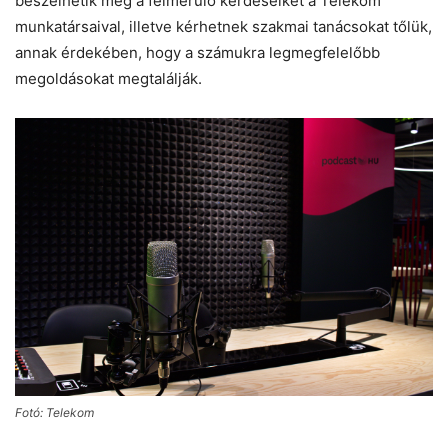
beszélhetik meg a felmerülő kérdéseiket a Telekom
munkatársaival, illetve kérhetnek szakmai tanácsokat tőlük,
annak érdekében, hogy a számukra legmegfelelőbb
megoldásokat megtalálják.
Fotó: Telekom