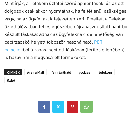
Mint írják, a Telekom üzletei szórólapmentesek, és az ott
dolgozók csak akkor nyomtatnak, ha feltétlenül szükséges,
vagy, ha az ügyfél azt kifejezetten kéri. Emellett a Telekom
üzlethálózatban teljes egészében újrahasznosított papírból
készült táskákat adnak az ügyfeleknek, de lehetőség van
papírzacskó helyett többször használható,
PET
palackok
ból újrahasznosított táskában (térítés ellenében)
is hazavinni a megvásárolt termékeket.
CÍMKÉK
Arena Mall
fenntartható
podcast
telekom
üzlet