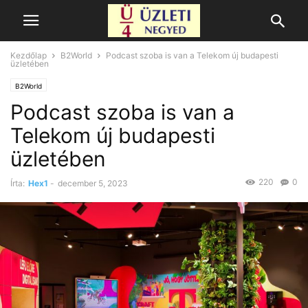
Kezdőlap
B2World
Podcast szoba is van a Telekom új budapesti
üzletében
B2World
Podcast szoba is van a
Telekom új budapesti
üzletében
220
0
Írta:
Hex1
-
december 5, 2023