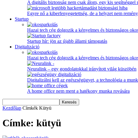
A digitális biztonság nem csak álom, egy kis segítséggel
Egyre nő a kiberfenyegetettség, de a helyzet nem remény
Startup
Hazai tech cég dolgozik a kényelmes és biztonságos oko
Startup hír: jön az újabb állami támogatás
Digitalizáció
Hazai tech cég dolgozik a kényelmes és biztonságos oko
Neuralink – egy gondolatokkal irányított világ küszöbén
Digitalizálni kell az egészségügyet, a technológia a munka
A home office nem ment a hatékony munka rovására
Kezdőlap
Címkék
Kütyü
Címke: kütyü