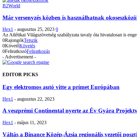
B2World
Már versenyzés közben is használhatnak okoseszközök
Hex1
-
augusztus 25, 2023
0
Az Atlétikai Világszövetség szabályzata tavaly óta hivatalosan is en
0
Rajongók
Tetszik
0
Követő
Követés
0
Feliratkozó
Feliratkozás
- Advertisement -
EDITOR PICKS
Egy elektromos autó vitte a prímet Európában
Hex1
-
augusztus 22, 2023
A veszprémi Continental nyerte az Év Gyára Projektv
Hex1
-
május 11, 2023
Váltás a Binance Közép-Ázsia regionális vezetői poszt