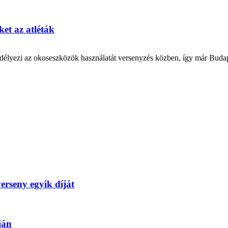
et az atléták
gedélyezi az okoseszközök használatát versenyzés közben, így már Budap
erseny egyik díját
ján