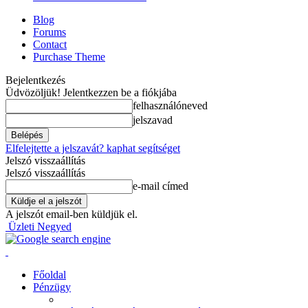
Blog
Forums
Contact
Purchase Theme
Bejelentkezés
Üdvözöljük! Jelentkezzen be a fiókjába
felhasználóneved
jelszavad
Elfelejtette a jelszavát? kaphat segítséget
Jelszó visszaállítás
Jelszó visszaállítás
e-mail címed
A jelszót email-ben küldjük el.
Üzleti Negyed
Főoldal
Pénzügy