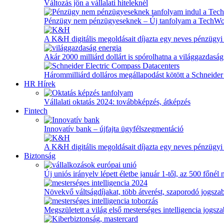
Változás jön a vállalati hiteleknél
Pénzügy nem pénzügyeseknek – Új tanfolyam a TechW
A K&H digitális megoldásait díjazta egy neves pénzügyi
Akár 2000 milliárd dollárt is spórolhatna a világgazdaság
Hárommilliárd dolláros megállapodást kötött a Schneider 
HR Hírek
Vállalati oktatás 2024: továbbképzés, átképzés
Fintech
Innovatív bank – újfajta ügyfélszegmentáció
A K&H digitális megoldásait díjazta egy neves pénzügyi
Biztonság
Új uniós irányelv lépett életbe január 1-től, az 500 főnél
Növekvő váltságdíjakat, több átverést, szaporodó jogszab
Megszületett a világ első mesterséges intelligencia jogsz