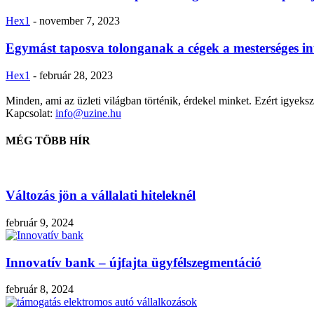
Hex1
-
november 7, 2023
Egymást taposva tolonganak a cégek a mesterséges int
Hex1
-
február 28, 2023
Minden, ami az üzleti világban történik, érdekel minket. Ezért igyekszü
Kapcsolat:
info@uzine.hu
MÉG TÖBB HÍR
Változás jön a vállalati hiteleknél
február 9, 2024
Innovatív bank – újfajta ügyfélszegmentáció
február 8, 2024