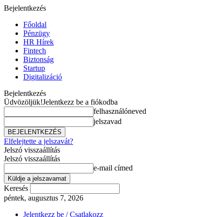
Bejelentkezés
Főoldal
Pénzügy
HR Hírek
Fintech
Biztonság
Startup
Digitalizáció
Bejelentkezés
Üdvözöljük!
Jelentkezz be a fiókodba
felhasználóneved
jelszavad
Elfelejtette a jelszavát?
Jelszó visszaállítás
Jelszó visszaállítás
e-mail címed
Keresés
péntek, augusztus 7, 2026
Jelentkezz be / Csatlakozz