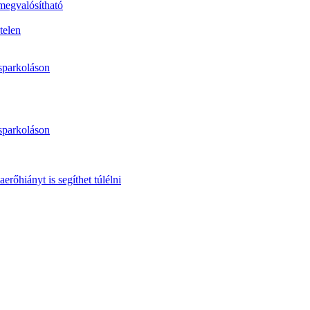
 megvalósítható
telen
sparkoláson
sparkoláson
erőhiányt is segíthet túlélni