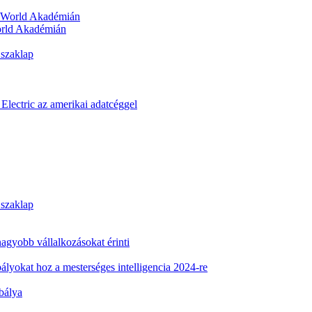
orld Akadémián
 szaklap
Electric az amerikai adatcéggel
 szaklap
 nagyobb vállalkozásokat érinti
ályokat hoz a mesterséges intelligencia 2024-re
abálya