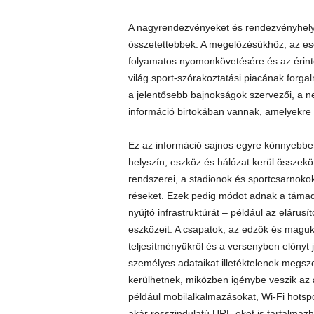
A nagyrendezvényeket és rendezvényhely
összetettebbek. A megelőzésükhöz, az es
folyamatos nyomonkövetésére és az érint
világ sport-szórakoztatási piacának forgal
a jelentősebb bajnokságok szervezői, a n
információ birtokában vannak, amelyekre 
Ez az információ sajnos egyre könnyebbe
helyszín, eszköz és hálózat kerül összeköt
rendszerei, a stadionok és sportcsarnoko
réseket. Ezek pedig módot adnak a támadó
nyújtó infrastruktúrát – például az elárus
eszközeit. A csapatok, az edzők és magu
teljesítményükről és a versenyben előnyt j
személyes adataikat illetéktelenek megsze
kerülhetnek, miközben igénybe veszik az 
például mobilalkalmazásokat, Wi-Fi hots
akár rosszindulatú URL-eket is tartalmazh