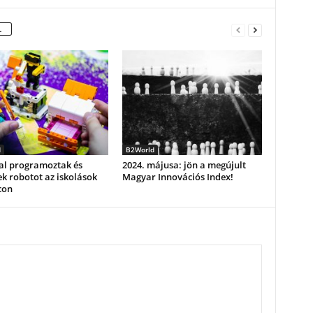
L
d
B2World
al programoztak és
2024. májusa: jön a megújult
ek robotot az iskolások
Magyar Innovációs Index!
con