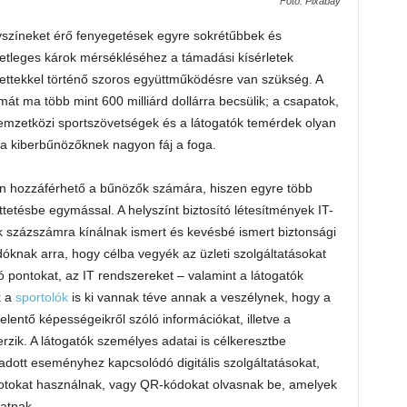
Fotó: Pixabay
színeket érő fenyegetések egyre sokrétűbbek és
etleges károk mérsékléséhez a támadási kísérletek
ettekkel történő szoros együttműködésre van szükség. A
mát ma több mint 600 milliárd dollárra becsülik; a csapatok,
emzetközi sportszövetségek és a látogatók temérdek olyan
a kiberbűnözőknek nagyon fáj a foga.
n hozzáférhető a bűnözők számára, hiszen egyre több
tetésbe egymással. A helyszínt biztosító létesítmények IT-
k százszámra kínálnak ismert és kevésbé ismert biztonsági
knak arra, hogy célba vegyék az üzleti szolgáltatásokat
ító pontokat, az IT rendszereket – valamint a látogatók
k a
sportolók
is ki vannak téve annak a veszélynek, hogy a
elentő képességeikről szóló információkat, illetve a
rzik. A látogatók személyes adatai is célkeresztbe
adott eseményhez kapcsolódó digitális szolgáltatásokat,
potokat használnak, vagy QR-kódokat olvasnak be, amelyek
atnak.