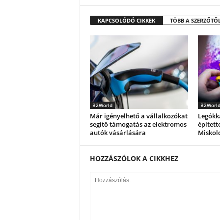
KAPCSOLÓDÓ CIKKEK
TÖBB A SZERZŐTŐ
B2World
B2Worl
Már igényelhető a vállalkozókat
Legókk
segítő támogatás az elektromos
épített
autók vásárlására
Miskol
HOZZÁSZÓLOK A CIKKHEZ