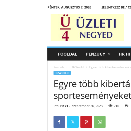
PÉNTEK, AUGUSZTUS 7, 2026
JELENTKEZZ BE / 
Ü
z
l
e
t
i
N
FŐOLDAL
PÉNZÜGY
HR HÍ
e
g
Kezdőlap
B2World
Egyre több kibertámadás éri 
y
B2WORLD
e
Egyre több kibert
d
sporteseményeket 
Írta:
Hex1
-
szeptember 26, 2023
216