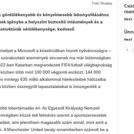
Fotó: Pixabay
Csúc
roam
ek gördülékenyebb és kényelmesebb lebonyolításához
Hex1
znek igénybe a helyszínt biztosító intézmények és a
rastruktúrák sérülékenysége, kedvező
Ünne
Hex1
amelyet a Microsoft a közelmúltban hozott nyilvánosságra –
és szórakoztató események sincsenek ma már biztonságban
 2022-ben Katarban megrendezett FIFA futball világbajnokság
y közben több mint 100 000 végponti eszközt, 144 000
 és mintegy 635 millió alkalommal hitelesítettek hálózatba
a közben összegyűlt tapasztalataikat is összegezték a
több kibertámadás éri. Az Egyesült Királyság Nemzeti
mrégiben közzé tett felmérés szerint a sportszervezetek
adást, ami jelentősen magasabb szám annál, mint amit a
ltak. A Manchester United tavaly novemberben számolt be a