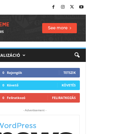
TALIZÁCIÓ
0
Rajongók
TETSZIK
0
Követő
KÖVETÉS
0
Feliratkozó
FELIRATKOZÁS
- Advertisement -