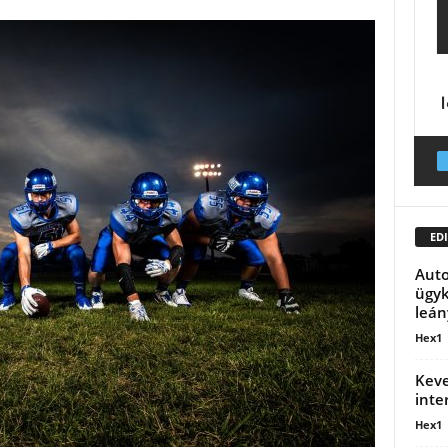
EDI
Auto
ügyk
leán
Hex1
Keve
inte
Hex1