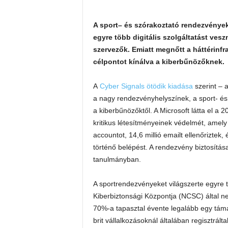
A sport– és szórakoztató rendezvény
egyre több digitális szolgáltatást ves
szervezők. Emiatt megnőtt a háttérinf
célpontot kínálva a
kiberbűnözőknek.
A
Cyber
Signals ötödik kiadása
szerint – 
a nagy rendezvényhelyszínek, a sport- 
a kiberbűnözőktől. A Microsoft látta el a
kritikus létesítményeinek védelmét, amel
accountot, 14,6 millió emailt ellenőriztek,
történő belépést. A rendezvény biztosítás
tanulmányban.
A sportrendezvényeket világszerte egyre 
Kiberbiztonsági Központja (NCSC) által ne
70%-a tapasztal évente legalább egy tám
brit vállalkozásoknál általában regisztrá