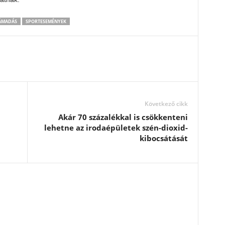
ÁMADÁS
SPORTESEMÉNYEK
Következő cikk
Akár 70 százalékkal is csökkenteni
lehetne az irodaépületek szén-dioxid-
kibocsátását