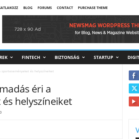
CSATLAKOZZ
BLOG
FORUMS
CONTACT
PURCHASE THEME
REK
FINTECH
BIZTONSÁG
STARTUP
DIGI
a sporteseményeket és helyszíneiket
ámadás éri a
és helyszíneiket
0