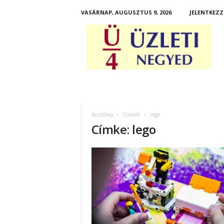
VASÁRNAP, AUGUSZTUS 9, 2026
JELENTKEZZ
Ü
z
l
e
t
i
N
e
g
Kezdőlap
Címkék
Lego
y
Címke: lego
e
d