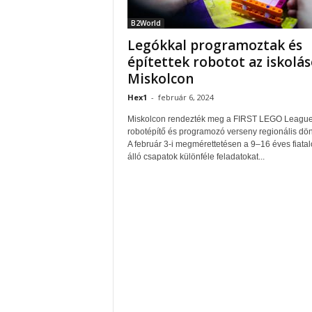
B2World
Legókkal programoztak és
építettek robotot az iskolá
Miskolcon
Hex1
-
február 6, 2024
Miskolcon rendezték meg a FIRST LEGO Leagu
robotépítő és programozó verseny regionális dön
A február 3-i megmérettetésen a 9–16 éves fiatal
álló csapatok különféle feladatokat...