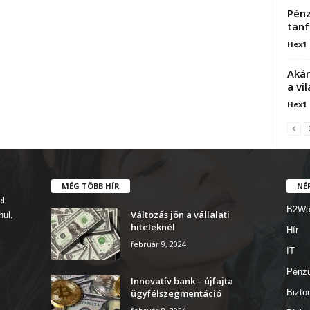
Pénz
tanf
Hex1
Akár
a vi
Hex1
MÉG TÖBB HÍR
NÉ
el
B2Wo
Változás jön a vállalati
nul,
hiteleknél
Hír
február 9, 2024
IT
Pénz
Innovatív bank – újfajta
ügyfélszegmentáció
Bizto