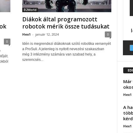
B2World
Diákok által programozott
sok
robotok mérik össze tudásukat
Hex1
-
január 12, 2024
0
0
Idén is megrendezi diákoknak szóló robotika versenyét
a ProSuli. A jelenleg is nyitott nevezési szakaszban
e
még 3 intézmény számára van szabad hely, a
tőjét.
szerencsés...
okból
ED
Már 
okos
Hex1
A ha
több
kérd
Hex1