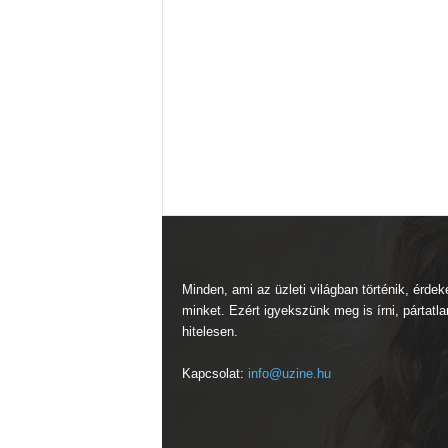
Minden, ami az üzleti világban történik, érdek
minket. Ezért igyekszünk meg is írni, pártatla
hitelesen.
Kapcsolat:
info@uzine.hu