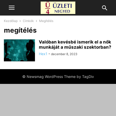
Kezdőlap
Címkék
Megítélés
megítélés
Valóban kevésbé ismerik el a nők
munkáját a műszaki szektorban?
Hex1
-
december 8, 2023
© Newsmag WordPress Theme by TagDiv