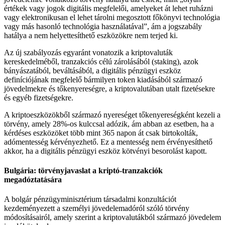
értékek vagy jogok digitális megfelelői, amelyeket át lehet ruházni
vagy elektronikusan el lehet tárolni megosztott főkönyvi technológia
vagy más hasonló technológia használatával”, ám a jogszabály
hatálya a nem helyettesíthető eszközökre nem terjed ki.
Az új szabályozás egyaránt vonatozik a kriptovaluták
kereskedelméből, tranzakciós célú zárolásából (staking), azok
bányászatából, beváltásából, a digitális pénzügyi eszköz
definíciójának megfelelő bármilyen token kiadásából származó
jövedelmekre és tőkenyereségre, a kriptovalutában utalt fizetésekre
és egyéb fizetségekre.
A kriptoeszközökből származó nyereséget tőkenyereségként kezeli a
törvény, amely 28%-os kulccsal adózik, ám abban az esetben, ha a
kérdéses eszközöket több mint 365 napon át csak birtokolták,
adómentesség kérvényezhető. Ez a mentesség nem érvényesíthető
akkor, ha a digitális pénzügyi eszköz kötvényi besorolást kapott.
Bulgária: törvényjavaslat a kriptó-tranzakciók
megadóztatására
A bolgár pénzügyminisztérium társadalmi konzultációt
kezdeményezett a személyi jövedelemadóról szóló törvény
módosításairól, amely szerint a kriptovalutákból származó jövedelem