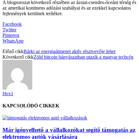
A blogsorozat következő részében az ázsiai-csendes-óceáni térség és
az amerikai kontinens adózási szabályai és az ezekkel kapcsolatos
fejlemények kerülnek terítékre.
Facebook
Twitter
Pinterest
WhatsApp
Előző cikk
Bárki az energiaátmenet aktív résztvevője lehet
Következő cikk
Zöld bitcoin bányászatban utazik a magyar techcég
Hex1
KAPCSOLÓDÓ CIKKEK
Már igényelhető a vállalkozókat segítő támogatás az
elektromos autók vásárlására