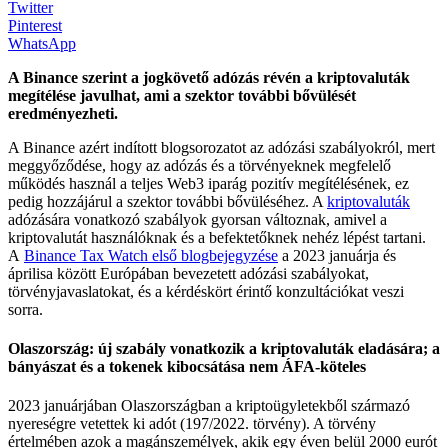
Twitter
Pinterest
WhatsApp
A Binance szerint a jogkövető adózás révén a kriptovaluták
megítélése javulhat, ami a szektor további bővülését
eredményezheti.
A Binance azért indított blogsorozatot az adózási szabályokról, mert
meggyőződése, hogy az adózás és a törvényeknek megfelelő
működés használ a teljes Web3 iparág pozitív megítélésének, ez
pedig hozzájárul a szektor további bővüléséhez. A
kriptovaluták
adózására vonatkozó szabályok gyorsan változnak, amivel a
kriptovalutát használóknak és a befektetőknek nehéz lépést tartani.
A
Binance Tax Watch első blogbejegyzése
a 2023 januárja és
áprilisa között Európában bevezetett adózási szabályokat,
törvényjavaslatokat, és a kérdéskört érintő konzultációkat veszi
sorra.
Olaszország: új szabály vonatkozik a kriptovaluták eladására; a
bányászat és a tokenek kibocsátása nem ÁFA-köteles
2023 januárjában Olaszországban a kriptoügyletekből származó
nyereségre vetettek ki adót (197/2022. törvény). A törvény
értelmében azok a magánszemélyek, akik egy éven belül 2000 eurót