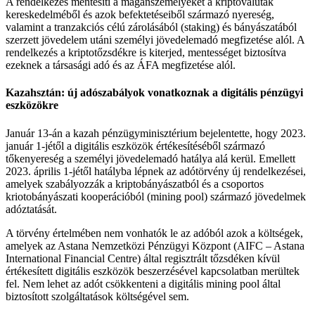
A rendelkezés mentesíti a magánszemélyeket a kriptovaluták
kereskedelméből és azok befektetéseiből származó nyereség,
valamint a tranzakciós célú zárolásából (staking) és bányászatából
szerzett jövedelem utáni személyi jövedelemadó megfizetése alól. A
rendelkezés a kriptotőzsdékre is kiterjed, mentességet biztosítva
ezeknek a társasági adó és az ÁFA megfizetése alól.
Kazahsztán: új adószabályok vonatkoznak a digitális pénzügyi
eszközökre
Január 13-án a kazah pénzügyminisztérium bejelentette, hogy 2023.
január 1-jétől a digitális eszközök értékesítéséből származó
tőkenyereség a személyi jövedelemadó hatálya alá kerül. Emellett
2023. április 1-jétől hatályba lépnek az adótörvény új rendelkezései,
amelyek szabályozzák a kriptobányászatból és a csoportos
kriotobányászati kooperációból (mining pool) származó jövedelmek
adóztatását.
A törvény értelmében nem vonhatók le az adóból azok a költségek,
amelyek az Astana Nemzetközi Pénzügyi Központ (AIFC – Astana
International Financial Centre) által regisztrált tőzsdéken kívül
értékesített digitális eszközök beszerzésével kapcsolatban merültek
fel. Nem lehet az adót csökkenteni a digitális mining pool által
biztosított szolgáltatások költségével sem.