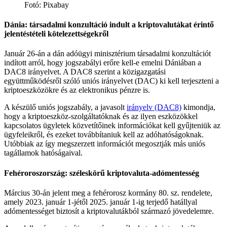
Fotó: Pixabay
Dánia: társadalmi konzultáció indult a kriptovalutákat érintő
jelentéstételi kötelezettségekről
Január 26-án a dán adóügyi minisztérium társadalmi konzultációt
indított arról, hogy jogszabályi erőre kell-e emelni Dániában a
DAC8 irányelvet. A DAC8 szerint a közigazgatási
együttműködésről szóló uniós irányelvet (DAC) ki kell terjeszteni a
kriptoeszközökre és az elektronikus pénzre is.
A készülő uniós jogszabály, a javasolt
irányelv (DAC8)
kimondja,
hogy a kriptoeszköz-szolgáltatóknak és az ilyen eszközökkel
kapcsolatos ügyletek közvetítőinek információkat kell gyűjteniük az
ügyfeleikről, és ezeket továbbítaniuk kell az adóhatóságoknak.
Utóbbiak az így megszerzett információt megosztják más uniós
tagállamok hatóságaival.
Fehéroroszország: széleskörű kriptovaluta-adómentesség
Március 30-án jelent meg a fehérorosz kormány 80. sz. rendelete,
amely 2023. január 1-jétől 2025. január 1-ig terjedő hatállyal
adómentességet biztosít a kriptovalutákból származó jövedelemre.