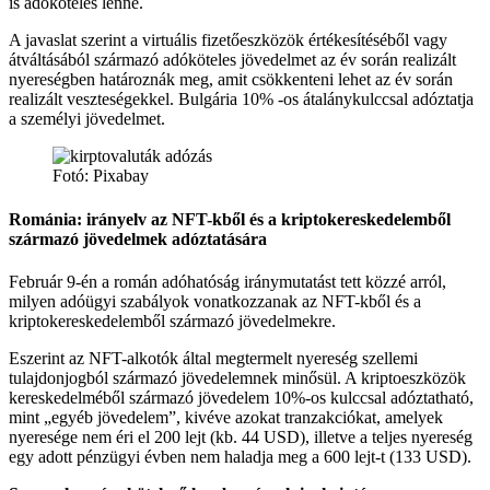
is adóköteles lenne.
A javaslat szerint a virtuális fizetőeszközök értékesítéséből vagy
átváltásából származó adóköteles jövedelmet az év során realizált
nyereségben határoznák meg, amit csökkenteni lehet az év során
realizált veszteségekkel. Bulgária 10% -os átalánykulccsal adóztatja
a személyi jövedelmet.
Fotó: Pixabay
Románia: irányelv az NFT-kből és a kriptokereskedelemből
származó jövedelmek adóztatására
Február 9-én a román adóhatóság iránymutatást tett közzé arról,
milyen adóügyi szabályok vonatkozzanak az NFT-kből és a
kriptokereskedelemből származó jövedelmekre.
Eszerint az NFT-alkotók által megtermelt nyereség szellemi
tulajdonjogból származó jövedelemnek minősül. A kriptoeszközök
kereskedelméből származó jövedelem 10%-os kulccsal adóztatható,
mint „egyéb jövedelem”, kivéve azokat tranzakciókat, amelyek
nyeresége nem éri el 200 lejt (kb. 44 USD), illetve a teljes nyereség
egy adott pénzügyi évben nem haladja meg a 600 lejt-t (133 USD).