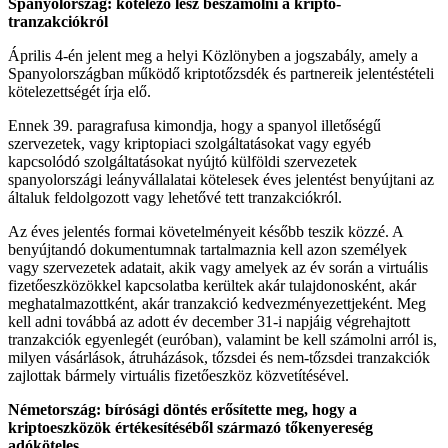
Spanyolország: kötelező lesz beszámolni a kriptó-
tranzakciókról
Április 4-én jelent meg a helyi Közlönyben a jogszabály, amely a
Spanyolországban működő kriptotőzsdék és partnereik jelentéstételi
kötelezettségét írja elő.
Ennek 39. paragrafusa kimondja, hogy a spanyol illetőségű
szervezetek, vagy kriptopiaci szolgáltatásokat vagy egyéb
kapcsolódó szolgáltatásokat nyújtó külföldi szervezetek
spanyolországi leányvállalatai kötelesek éves jelentést benyújtani az
általuk feldolgozott vagy lehetővé tett tranzakciókról.
Az éves jelentés formai követelményeit később teszik közzé. A
benyújtandó dokumentumnak tartalmaznia kell azon személyek
vagy szervezetek adatait, akik vagy amelyek az év során a virtuális
fizetőeszközökkel kapcsolatba kerültek akár tulajdonosként, akár
meghatalmazottként, akár tranzakció kedvezményezettjeként. Meg
kell adni továbbá az adott év december 31-i napjáig végrehajtott
tranzakciók egyenlegét (euróban), valamint be kell számolni arról is,
milyen vásárlások, átruházások, tőzsdei és nem-tőzsdei tranzakciók
zajlottak bármely virtuális fizetőeszköz közvetítésével.
Németország: bírósági döntés erősítette meg, hogy a
kriptoeszközök értékesítéséből származó tőkenyereség
adóköteles