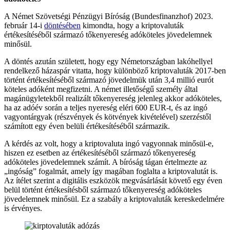
A Német Szövetségi Pénzügyi Bíróság (Bundesfinanzhof) 2023.
február 14-i
döntésében
kimondta, hogy a kriptovaluták
értékesítéséből származó tőkenyereség adóköteles jövedelemnek
minősül.
A döntés azután született, hogy egy Németországban lakóhellyel
rendelkező házaspár vitatta, hogy különböző kriptovaluták 2017-ben
történt értékesítéséből származó jövedelmük után 3,4 millió eurót
köteles adóként megfizetni. A német illetőségű személy által
magánügyletekből realizált tőkenyereség jelenleg akkor adóköteles,
ha az adóév során a teljes nyereség eléri 600 EUR-t, és az ingó
vagyontárgyak (részvények és kötvények kivételével) szerzéstől
számított egy éven belüli értékesítéséből származik.
A kérdés az volt, hogy a kriptovaluta ingó vagyonnak minősül-e,
hiszen ez esetben az értékesítéséből származó tőkenyereség
adóköteles jövedelemnek számít. A bíróság tágan értelmezte az
„ingóság” fogalmát, amely így magában foglalta a kriptovalutát is.
Az ítélet szerint a digitális eszközök megvásárlását követő egy éven
belül történt értékesítésből származó tőkenyereség adóköteles
jövedelemnek minősül. Ez a szabály a kriptovaluták kereskedelmére
is érvényes.