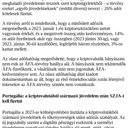
meghaladó jövedelemre tesznek szert kriptoügyletekből – a törvény
ezeket „egyéb jövedelmeknek” (redditi diversi) nevezi – 26% adót
kötelesek fizetni.
A törvény arról is rendelkezik, hogy a minősített adózók
megemelhetik a 2023. január 1-én kriptoeszközökben tartott
vagyonuk értékét, és a megnövelt összeg után kedvezményes, 14%-
os adót fizethetnek akár egy összegben (2023 június 30-ig), vagy
2023. június 30-tól kezdődően, legfeljebb három részletben, 3%-os
kamat mellett.
Az olasz adóhatóság megerősítette, hogy a kriptovaluták bányászata
nem esik az ÁFA-törvény hatálya alá. A bányászok nem tekintendők
ÁFA-fizetőknek, a vásárlásaik után nem jogosultak ÁFA-
kedvezményre sem. Az olasz adóhatóság által kiadott
dokumentumban az áll, hogy az első érmekibocsátás során létrejövő
tokenekre az ÁFA-törvény szintén nem vonatkozik.
Portugália: a kriptovalutából származó jövedelem után SZJA-t
kell fizetni
Portugália a 2023-as költségvetésben tisztázta a kriptovalutákból
származó jövedelmek és tőkenyereségek utáni adózás szabályait. Az
új jogszabály szerint a digitális pénzügyi eszközök a személyi
jövedelemre vonatkozó törvény hatálya alá esnek, mint „olyan