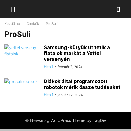
Kezdőlap
Címkék
ProSuli
ProSuli
Samsung-kütyük üthetik a
fiatalok markát a Yettel
versenyén
Hex1
-
február 2, 2024
Diákok által programozott
robotok mérik össze tudásukat
Hex1
-
január 12, 2024
© Newsmag WordPress Theme by TagDiv