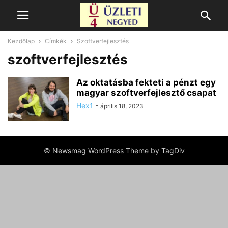
Kezdőlap
Címkék
Szoftverfejlesztés
szoftverfejlesztés
Az oktatásba fekteti a pénzt egy
magyar szoftverfejlesztő csapat
Hex1
-
április 18, 2023
© Newsmag WordPress Theme by TagDiv