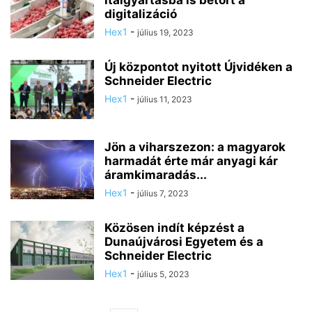
italgyártásba is betört a
digitalizáció
Hex1
-
július 19, 2023
Új központot nyitott Újvidéken a
Schneider Electric
Hex1
-
július 11, 2023
Jön a viharszezon: a magyarok
harmadát érte már anyagi kár
áramkimaradás...
Hex1
-
július 7, 2023
Közösen indít képzést a
Dunaújvárosi Egyetem és a
Schneider Electric
Hex1
-
július 5, 2023