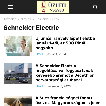
Kezdőlap
Címkék
Schneider Electric
Schneider Electric
Új uniós irányelv lépett életbe
január 1-től, az 500 főnél
nagyobb...
Hex1
-
január 4, 2024
A Schneider Electric
megoldásaival fogyasztanak
kevesebb áramot a Decathlon
horvátországi áruházai
Hex1
-
november 6, 2023
A Suez francia céggel fogott
össze a Magyarországon is jelen