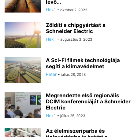
lévő...
Hex1
-
október 2, 2023
Zöldíti a chipgyártást a
Schneider Electric
Hex1
-
augusztus 3, 2023
A Sci-Fi filmek technológiája
segíti a klímavédelmet
Peter
-
július 28, 2023
Megrendezte első regionális
DCIM konferenciáját a Schneider
Electric
Hex1
-
július 25, 2023
Az élelmiszeriparba és