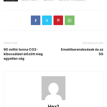
Előző cikk
Következő cikk
90 millió tonna CO2-
Emelőberendezések és az
kibocsátást előzött meg
5G
egyetlen cég
Hex1