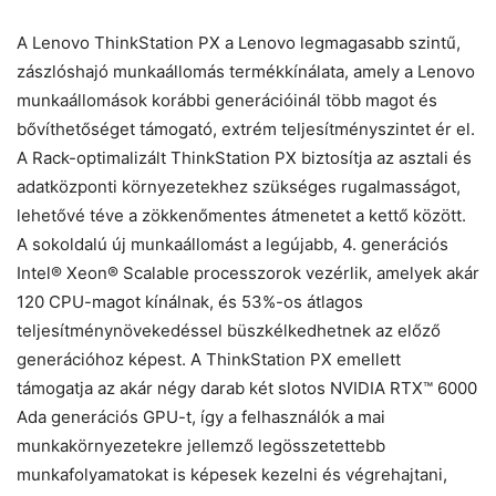
A Lenovo ThinkStation PX a Lenovo legmagasabb szintű,
zászlóshajó munkaállomás termékkínálata, amely a Lenovo
munkaállomások korábbi generációinál több magot és
bővíthetőséget támogató, extrém teljesítményszintet ér el.
A Rack-optimalizált ThinkStation PX biztosítja az asztali és
adatközponti környezetekhez szükséges rugalmasságot,
lehetővé téve a zökkenőmentes átmenetet a kettő között.
A sokoldalú új munkaállomást a legújabb, 4. generációs
Intel® Xeon® Scalable processzorok vezérlik, amelyek akár
120 CPU-magot kínálnak, és 53%-os átlagos
teljesítménynövekedéssel büszkélkedhetnek az előző
generációhoz képest. A ThinkStation PX emellett
támogatja az akár négy darab két slotos NVIDIA RTX™ 6000
Ada generációs GPU-t, így a felhasználók a mai
munkakörnyezetekre jellemző legösszetettebb
munkafolyamatokat is képesek kezelni és végrehajtani,