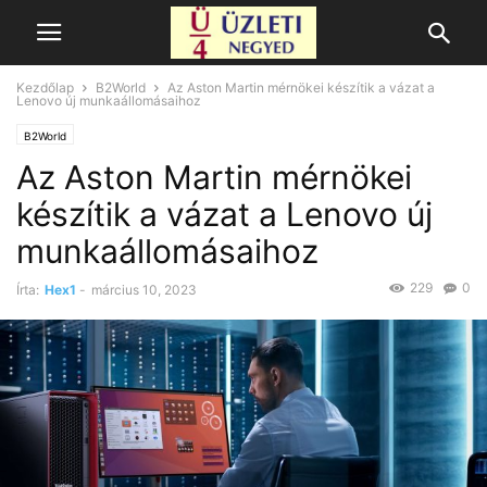
Kezdőlap
B2World
Az Aston Martin mérnökei készítik a vázat a
Lenovo új munkaállomásaihoz
B2World
Az Aston Martin mérnökei
készítik a vázat a Lenovo új
munkaállomásaihoz
229
0
Írta:
Hex1
-
március 10, 2023