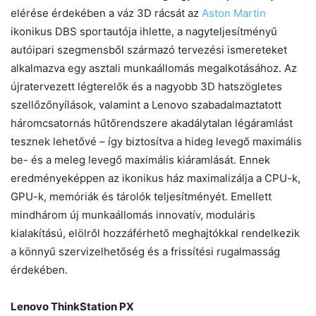
elérése érdekében a váz 3D rácsát az
Aston Martin
ikonikus DBS sportautója ihlette, a nagyteljesítményű
autóipari szegmensből származó tervezési ismereteket
alkalmazva egy asztali munkaállomás megalkotásához. Az
újratervezett légterelők és a nagyobb 3D hatszögletes
szellőzőnyílások, valamint a Lenovo szabadalmaztatott
háromcsatornás hűtőrendszere akadálytalan légáramlást
tesznek lehetővé – így biztosítva a hideg levegő maximális
be- és a meleg levegő maximális kiáramlását. Ennek
eredményeképpen az ikonikus ház maximalizálja a CPU-k,
GPU-k, memóriák és tárolók teljesítményét. Emellett
mindhárom új munkaállomás innovatív, moduláris
kialakítású, elölről hozzáférhető meghajtókkal rendelkezik
a könnyű szervizelhetőség és a frissítési rugalmasság
érdekében.
Lenovo ThinkStation PX