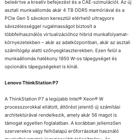
beleértve a kreatív befejezést és a CAE-szimulációt. Az új
asztali munkaállomás akár 4 TB DDR5 memóriával és a
PCIe Gen 5 sávokon keresztül elérhető ultragyors
sávszélességgel rugalmasságot biztosít a
többfelhasználós virtualizációhoz hibrid munkafolyamat-
környezetekben – akár az adatközpontban, akár az asztali
számítógép alatti szőnyegklaszterekben. Ezen felül a
munkaállomás hatékony 1850 W-os tápegységet és
opcionális tápegységeket is kínál.
Lenovo ThinkStation P7
A ThinkStation P7 a legújabb Intel® Xeon® W
processzorokkal ellátott, áttörést jelentő új számítási
architektúrával rendelkezik, amely akár 56 magot is
támogat egyetlen foglalatban. A korábban jellemzően
szerverekre vagy felhőalapú erőforrásokat használó