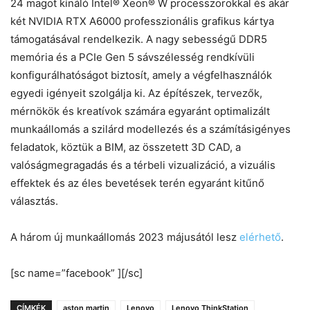
24 magot kínáló Intel® Xeon® W processzorokkal és akár
két NVIDIA RTX A6000 professzionális grafikus kártya
támogatásával rendelkezik. A nagy sebességű DDR5
memória és a PCIe Gen 5 sávszélesség rendkívüli
konfigurálhatóságot biztosít, amely a végfelhasználók
egyedi igényeit szolgálja ki. Az építészek, tervezők,
mérnökök és kreatívok számára egyaránt optimalizált
munkaállomás a szilárd modellezés és a számításigényes
feladatok, köztük a BIM, az összetett 3D CAD, a
valóságmegragadás és a térbeli vizualizáció, a vizuális
effektek és az éles bevetések terén egyaránt kitűnő
választás.
A három új munkaállomás 2023 májusától lesz
elérhető
.
[sc name=”facebook” ][/sc]
CÍMKÉK
aston martin
Lenovo
Lenovo ThinkStation