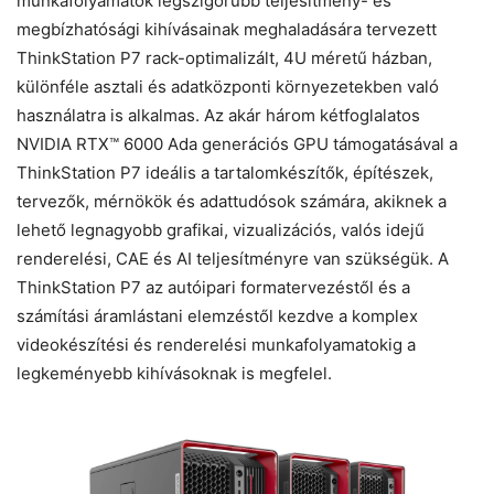
munkafolyamatok legszigorúbb teljesítmény- és
megbízhatósági kihívásainak meghaladására tervezett
ThinkStation P7 rack-optimalizált, 4U méretű házban,
különféle asztali és adatközponti környezetekben való
használatra is alkalmas. Az akár három kétfoglalatos
NVIDIA RTX™ 6000 Ada generációs GPU támogatásával a
ThinkStation P7 ideális a tartalomkészítők, építészek,
tervezők, mérnökök és adattudósok számára, akiknek a
lehető legnagyobb grafikai, vizualizációs, valós idejű
renderelési, CAE és AI teljesítményre van szükségük. A
ThinkStation P7 az autóipari formatervezéstől és a
számítási áramlástani elemzéstől kezdve a komplex
videokészítési és renderelési munkafolyamatokig a
legkeményebb kihívásoknak is megfelel.