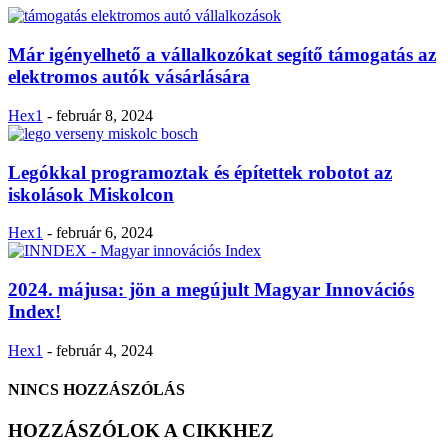
Már igényelhető a vállalkozókat segítő támogatás az
elektromos autók vásárlására
Hex1
-
február 8, 2024
Legókkal programoztak és építettek robotot az
iskolások Miskolcon
Hex1
-
február 6, 2024
2024. májusa: jön a megújult Magyar Innovációs
Index!
Hex1
-
február 4, 2024
NINCS HOZZÁSZÓLÁS
HOZZÁSZÓLOK A CIKKHEZ