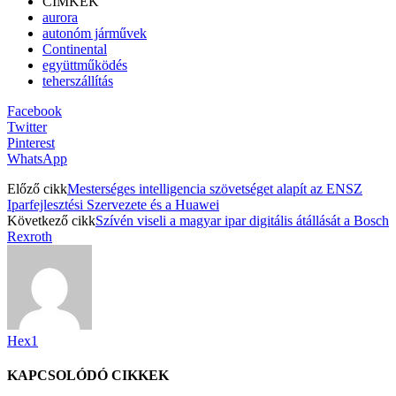
CÍMKÉK
aurora
autonóm járművek
Continental
együttműködés
teherszállítás
Facebook
Twitter
Pinterest
WhatsApp
Előző cikk
Mesterséges intelligencia szövetséget alapít az ENSZ
Iparfejlesztési Szervezete és a Huawei
Következő cikk
Szívén viseli a magyar ipar digitális átállását a Bosch
Rexroth
Hex1
KAPCSOLÓDÓ CIKKEK