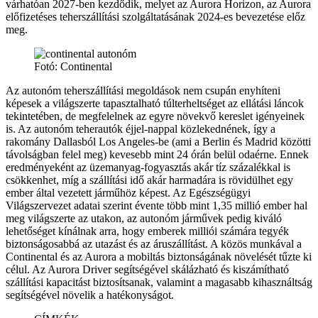
várhatóan 2027-ben kezdődik, melyet az Aurora Horizon, az Aurora
előfizetéses teherszállítási szolgáltatásának 2024-es bevezetése előz
meg.
Fotó: Continental
Az autonóm teherszállítási megoldások nem csupán enyhíteni
képesek a világszerte tapasztalható túlterheltséget az ellátási láncok
tekintetében, de megfelelnek az egyre növekvő kereslet igényeinek
is. Az autonóm teherautók éjjel-nappal közlekednének, így a
rakomány Dallasból Los Angeles-be (ami a Berlin és Madrid közötti
távolságban felel meg) kevesebb mint 24 órán belül odaérne. Ennek
eredményeként az üzemanyag-fogyasztás akár tíz százalékkal is
csökkenhet, míg a szállítási idő akár harmadára is rövidülhet egy
ember által vezetett járműhöz képest. Az Egészségügyi
Világszervezet adatai szerint évente több mint 1,35 millió ember hal
meg világszerte az utakon, az autonóm járművek pedig kiváló
lehetőséget kínálnak arra, hogy emberek milliói számára tegyék
biztonságosabbá az utazást és az áruszállítást. A közös munkával a
Continental és az Aurora a mobiltás biztonságának növelését tűzte ki
célul. Az Aurora Driver segítségével skálázható és kiszámítható
szállítási kapacitást biztosítsanak, valamint a magasabb kihasználtság
segítségével növelik a hatékonyságot.