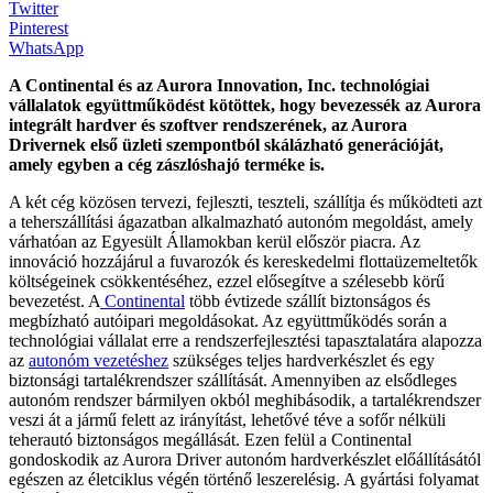
Twitter
Pinterest
WhatsApp
A Continental és az Aurora Innovation, Inc. technológiai
vállalatok együttműködést kötöttek, hogy bevezessék az Aurora
integrált hardver és szoftver rendszerének, az Aurora
Drivernek első üzleti szempontból skálázható generációját,
amely egyben a cég zászlóshajó terméke is.
A két cég közösen tervezi, fejleszti, teszteli, szállítja és működteti azt
a teherszállítási ágazatban alkalmazható autonóm megoldást, amely
várhatóan az Egyesült Államokban kerül először piacra. Az
innováció hozzájárul a fuvarozók és kereskedelmi flottaüzemeltetők
költségeinek csökkentéséhez, ezzel elősegítve a szélesebb körű
bevezetést. A
Continental
több évtizede szállít biztonságos és
megbízható autóipari megoldásokat. Az együttműködés során a
technológiai vállalat erre a rendszerfejlesztési tapasztalatára alapozza
az
autonóm vezetéshez
szükséges teljes hardverkészlet és egy
biztonsági tartalékrendszer szállítását. Amennyiben az elsődleges
autonóm rendszer bármilyen okból meghibásodik, a tartalékrendszer
veszi át a jármű felett az irányítást, lehetővé téve a sofőr nélküli
teherautó biztonságos megállását. Ezen felül a Continental
gondoskodik az Aurora Driver autonóm hardverkészlet előállításától
egészen az életciklus végén történő leszerelésig. A gyártási folyamat