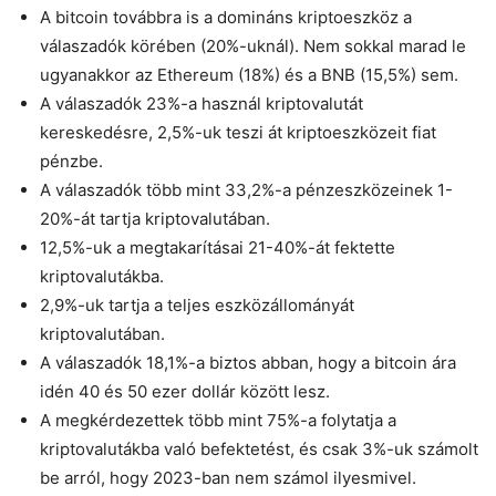
A bitcoin továbbra is a domináns kriptoeszköz a
válaszadók körében (20%-uknál). Nem sokkal marad le
ugyanakkor az Ethereum (18%) és a BNB (15,5%) sem.
A válaszadók 23%-a használ kriptovalutát
kereskedésre, 2,5%-uk teszi át kriptoeszközeit fiat
pénzbe.
A válaszadók több mint 33,2%-a pénzeszközeinek 1-
20%-át tartja kriptovalutában.
12,5%-uk a megtakarításai 21-40%-át fektette
kriptovalutákba.
2,9%-uk tartja a teljes eszközállományát
kriptovalutában.
A válaszadók 18,1%-a biztos abban, hogy a bitcoin ára
idén 40 és 50 ezer dollár között lesz.
A megkérdezettek több mint 75%-a folytatja a
kriptovalutákba való befektetést, és csak 3%-uk számolt
be arról, hogy 2023-ban nem számol ilyesmivel.