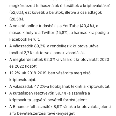
megkérdezett felhasználók értesültek a kriptovalutákról
(52,6%), ezt követik a barátok, illetve a családtagok
(28,5%).
A vezető online tudásbázis a YouTube (40,4%), a
második helyre a Twitter (15,8%), a harmadikra pedig a
Facebook került.
A válaszadók 89,2%-a rendelkezik kriptovalutával,
további 2,7%-uk tervezi annak vásárlását.
A megkérdezettek 62,3%-a vásárolt kriptovalutát 2020
és 2022 között.
12,2%-uk 2018-2019-ben vásárolta meg első
kriptovalutáját.
A válaszadók 47,2%-a hobbijának tekinti a kriptovalutát.
A kutatásban résztvevők 39,7%-a számára a
kriptovaluta „egyéb” bevételi forrást jelent.
A Binance-felhasználók 8,9%-ának a kriptovaluta jelenti
a fő bevételszerzési tevékenységet.