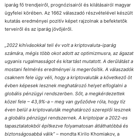
iparág fő trendjeiről, prognózisairól és kilátásairól magyar
ügyfelei körében. Az 1662 válaszadó részvételével készült
kutatás eredményei pozitív képet rajzolnak a befektetők
terveiről és az iparág jövőjéről.
„2022 kihívásokkal teli év volt a kriptovaluta-iparág
számára, mégis több okot adott az optimizmusra, az ágazat
ugyanis rugalmasságot és kitartást mutatott. A derűlátást a
mostani felmérés eredményei is megerősítik. A válaszadók
csaknem fele úgy véli, hogy a kriptovaluták a következő öt
évben képesek lesznek meghatározó helyet elfoglalni a
globális pénzügyi rendszerben. Sőt, a megkérdezettek
közel fele – 43,9%-a – meg van győződve róla, hogy tíz
éven belül a kriptovaluták meghatározó szereplői lesznek
a globális pénzügyi rendszernek. A kriptoipar a 2022-es
tapasztalatokból építkezve folyamatosan átláthatóbbá és
biztonságosabbá válik”
– mondta Kirilo Khomiakov, a