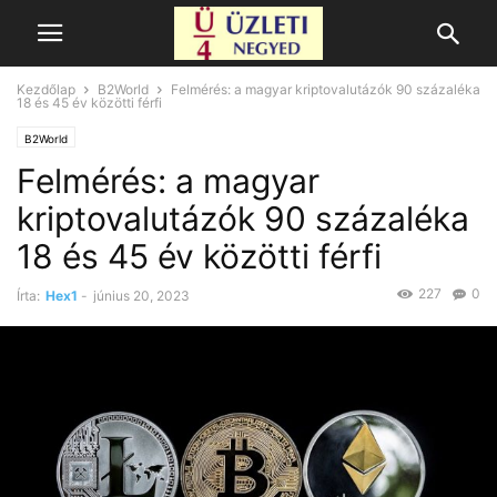
Kezdőlap
B2World
Felmérés: a magyar kriptovalutázók 90 százaléka
18 és 45 év közötti férfi
B2World
Felmérés: a magyar
kriptovalutázók 90 százaléka
18 és 45 év közötti férfi
227
0
Írta:
Hex1
-
június 20, 2023