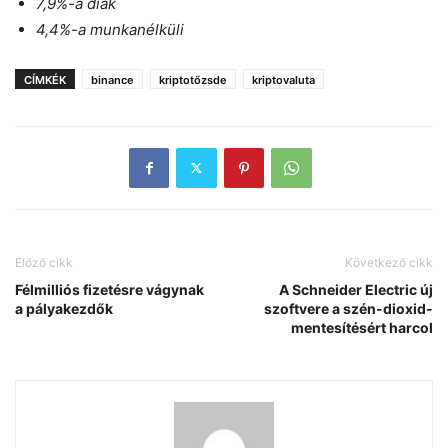
7,9%-a diák
4,4%-a munkanélküli
CÍMKÉK
binance
kriptotőzsde
kriptovaluta
Előző cikk
Következő cikk
Félmilliós fizetésre vágynak
A Schneider Electric új
a pályakezdők
szoftvere a szén-dioxid-
mentesítésért harcol