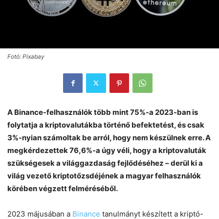
Fotó: Pixabay
A Binance-felhasználók több mint 75%-a 2023-ban is
folytatja a kriptovalutákba történő befektetést, és csak
3%-nyian számoltak be arról, hogy nem készülnek erre. A
megkérdezettek 76,6%-a úgy véli, hogy a kriptovaluták
szükségesek a világgazdaság fejlődéséhez – derül ki a
világ vezető kriptotőzsdéjének a magyar felhasználók
körében végzett felméréséből.
2023 májusában a
Binance
tanulmányt készített a kriptó-