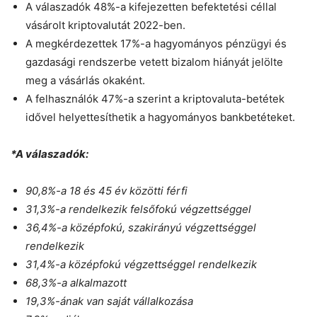
A válaszadók 48%-a kifejezetten befektetési céllal
vásárolt kriptovalutát 2022-ben.
A megkérdezettek 17%-a hagyományos pénzügyi és
gazdasági rendszerbe vetett bizalom hiányát jelölte
meg a vásárlás okaként.
A felhasználók 47%-a szerint a kriptovaluta-betétek
idővel helyettesíthetik a hagyományos bankbetéteket.
*A válaszadók:
90,8%-a 18 és 45 év közötti férfi
31,3%-a rendelkezik felsőfokú végzettséggel
36,4%-a középfokú, szakirányú végzettséggel
rendelkezik
31,4%-a középfokú végzettséggel rendelkezik
68,3%-a alkalmazott
19,3%-ának van saját vállalkozása