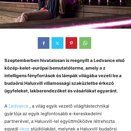
Szeptemberben hivatalosan is megnyílt a Ledvance első
közép-kelet-európai bemutatóterme, amely a z
intelligens fényforrások és lámpák világába vezeti be a
budaörsi Haluxvill villamossági szaküzletbe érkező
ügyfeleket, lakberendezőket és vásárlókat egyaránt.
A
Ledvance
, a világ egyik vezető világítástechnikai
gyártója az egyik legfontosabb e-kereskedelmi
partnerével, a Haluxvill-lel együttműködve létrehozta
egyedi
okos
stúdiólakást, melynek a Haluxvill budaörsi