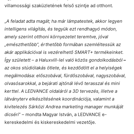
villamossági szaküzletének felső szintje ad otthont.
„
A feladat adta magát; ha már lámpatestek, akkor legyen
intelligens világítás, és tegyük ezt rendhagyó módon,
amely szerint otthoni környezetet teremtve, jóval
„emészthetőbb”, érthetőbb formában szemléltessük az
akár applikációval is vezérelhető SMART+ termékeinket.
Így született – a Haluxvill-lel való közös gondolkodásból
–
az okos stúdiólakás ötlete, és kezdődött el a helyiségek
megálmodása: előszobával,
fürdőszobával, nagyszobával,
olvasósarokkal, a bejárati ajtónál lévő terasszal és mini
kerttel
.
A LEDVANCE oldaláról a 3D tervezés, illetve a
látványterv elkészítésének koordinációja, valamint a
kivitelezés Sárközi Andrea marketing manager munkáját
dicséri
” – mondta Magyar István, a LEDVANCE e-
kereskedelmi és kiskereskedelmi vezetője.