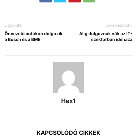
Előző cikk
Következő cikk
Önvezető autókon dolgozik
Alig dolgoznak nők az IT-
a Bosch és a BME
szektorban idehaza
Hex1
KAPCSOLÓDÓ CIKKEK