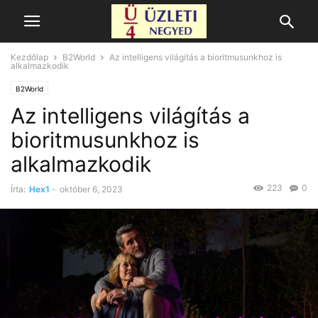
Kezdőlap
B2World
Az intelligens világítás a bioritmusunkhoz is
alkalmazkodik
B2World
Az intelligens világítás a
bioritmusunkhoz is
alkalmazkodik
223
0
Írta:
Hex1
-
október 6, 2023