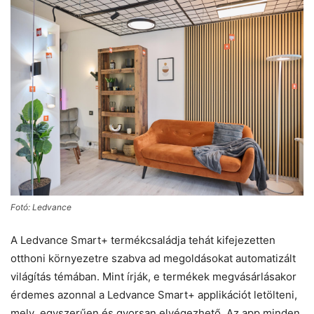
Fotó: Ledvance
A Ledvance Smart+ termékcsaládja tehát kifejezetten
otthoni környezetre szabva ad megoldásokat automatizált
világítás témában. Mint írják, e termékek megvásárlásakor
érdemes azonnal a Ledvance Smart+ applikációt letölteni,
mely egyszerűen és gyorsan elvégezhető. Az app minden