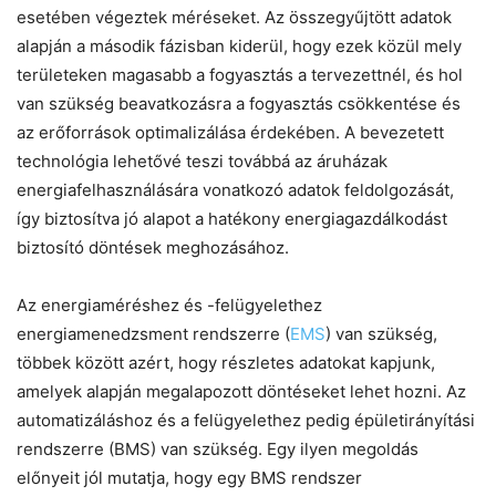
esetében végeztek méréseket. Az összegyűjtött adatok
alapján a második fázisban kiderül, hogy ezek közül mely
területeken magasabb a fogyasztás a tervezettnél, és hol
van szükség beavatkozásra a fogyasztás csökkentése és
az erőforrások optimalizálása érdekében. A bevezetett
technológia lehetővé teszi továbbá az áruházak
energiafelhasználására vonatkozó adatok feldolgozását,
így biztosítva jó alapot a hatékony energiagazdálkodást
biztosító döntések meghozásához.
Az energiaméréshez és -felügyelethez
energiamenedzsment rendszerre (
EMS
) van szükség,
többek között azért, hogy részletes adatokat kapjunk,
amelyek alapján megalapozott döntéseket lehet hozni. Az
automatizáláshoz és a felügyelethez pedig épületirányítási
rendszerre (BMS) van szükség. Egy ilyen megoldás
előnyeit jól mutatja, hogy egy BMS rendszer