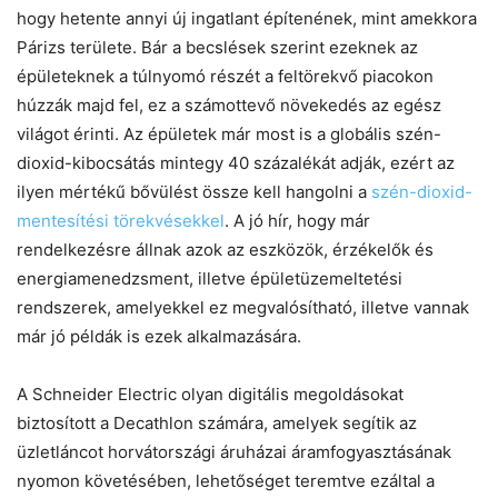
hogy hetente annyi új ingatlant építenének, mint amekkora
Párizs területe. Bár a becslések szerint ezeknek az
épületeknek a túlnyomó részét a feltörekvő piacokon
húzzák majd fel, ez a számottevő növekedés az egész
világot érinti. Az épületek már most is a globális szén-
dioxid-kibocsátás mintegy 40 százalékát adják, ezért az
ilyen mértékű bővülést össze kell hangolni a
szén-dioxid-
mentesítési törekvésekkel
. A jó hír, hogy már
rendelkezésre állnak azok az eszközök, érzékelők és
energiamenedzsment, illetve épületüzemeltetési
rendszerek, amelyekkel ez megvalósítható, illetve vannak
már jó példák is ezek alkalmazására.
A Schneider Electric olyan digitális megoldásokat
biztosított a Decathlon számára, amelyek segítik az
üzletláncot horvátországi áruházai áramfogyasztásának
nyomon követésében, lehetőséget teremtve ezáltal a