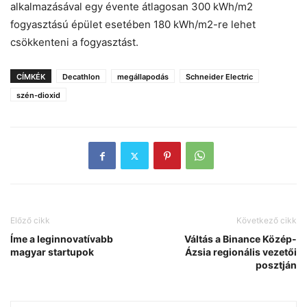
alkalmazásával egy évente átlagosan 300 kWh/m2
fogyasztású épület esetében 180 kWh/m2-re lehet
csökkenteni a fogyasztást.
CÍMKÉK
Decathlon
megállapodás
Schneider Electric
szén-dioxid
Előző cikk
Következő cikk
Íme a leginnovatívabb
Váltás a Binance Közép-
magyar startupok
Ázsia regionális vezetői
posztján