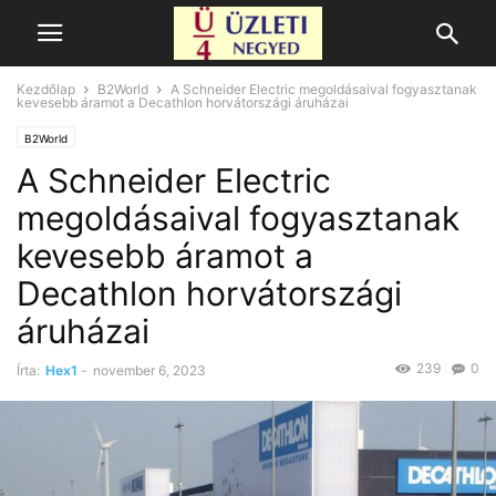
Kezdőlap
B2World
A Schneider Electric megoldásaival fogyasztanak
kevesebb áramot a Decathlon horvátországi áruházai
B2World
A Schneider Electric
megoldásaival fogyasztanak
kevesebb áramot a
Decathlon horvátországi
áruházai
239
0
Írta:
Hex1
-
november 6, 2023