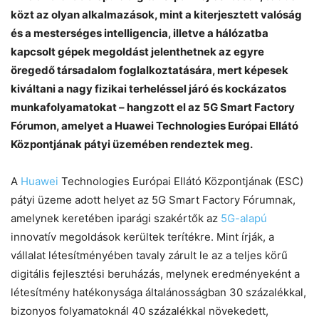
közt az olyan alkalmazások, mint a kiterjesztett valóság
és a mesterséges intelligencia, illetve a hálózatba
kapcsolt gépek megoldást jelenthetnek az egyre
öregedő társadalom foglalkoztatására, mert képesek
kiváltani a nagy fizikai terheléssel járó és kockázatos
munkafolyamatokat – hangzott el az 5G Smart Factory
Fórumon, amelyet a Huawei Technologies Európai Ellátó
Központjának pátyi üzemében rendeztek meg.
A
Huawei
Technologies Európai Ellátó Központjának (ESC)
pátyi üzeme adott helyet az 5G Smart Factory Fórumnak,
amelynek keretében iparági szakértők az
5G-alapú
innovatív megoldások kerültek terítékre. Mint írják, a
vállalat létesítményében tavaly zárult le az a teljes körű
digitális fejlesztési beruházás, melynek eredményeként a
létesítmény hatékonysága általánosságban 30 százalékkal,
bizonyos folyamatoknál 40 százalékkal növekedett,