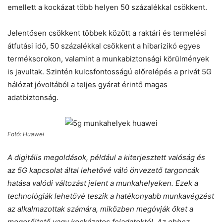
emellett a kockázat több helyen 50 százalékkal csökkent.
Jelentősen csökkent többek között a raktári és termelési
átfutási idő, 50 százalékkal csökkent a hibarizikó egyes
terméksorokon, valamint a munkabiztonsági körülmények
is javultak. Szintén kulcsfontosságú előrelépés a privát 5G
hálózat jóvoltából a teljes gyárat érintő magas
adatbiztonság.​
Fotó: Huawei
A digitális megoldások, például a kiterjesztett valóság és
az 5G kapcsolat által lehetővé váló önvezető targoncák
hatása valódi változást jelent a munkahelyeken. Ezek a
technológiák lehetővé teszik a hatékonyabb munkavégzést
az alkalmazottak számára, miközben megóvják őket a
megerőltető vagy kockázatos feladatoktól. Az ehhez