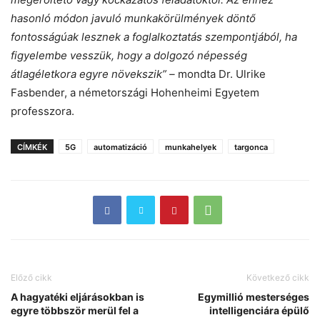
hasonló módon javuló munkakörülmények döntő
fontosságúak lesznek a foglalkoztatás szempontjából, ha
figyelembe vesszük, hogy a dolgozó népesség
átlagéletkora egyre növekszik” –
mondta Dr. Ulrike
Fasbender, a németországi Hohenheimi Egyetem
professzora.
CÍMKÉK
5G
automatizáció
munkahelyek
targonca
Előző cikk
Következő cikk
A hagyatéki eljárásokban is
Egymillió mesterséges
egyre többször merül fel a
intelligenciára épülő