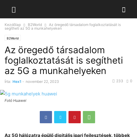
Kezdőlap
B2World
Az öregedő társadalom foglalkoztatását is
segítheti az 5G a munkahelyeken
B2World
Az öregedő társadalom
foglalkoztatását is segítheti
az 5G a munkahelyeken
233
0
Írta:
Hex1
-
november 22, 2023
Fotó Huawei
Az 5G hálózatra épülő digitális ipari fejlesztések, többek