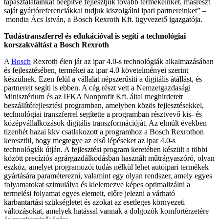
tapasztalatainkat beépítve fejlesztjük tovább termékeinket, másrészt
saját gyártóreferenciákkal tudjuk kiszolgálni ipari partnereinket” –
mondta Ács István, a Bosch Rexroth Kft. ügyvezető igazgatója.
Tudástranszferrel és edukációval is segíti a technológiai
korszakváltást a Bosch Rexroth
A
Bosch
Rexroth élen jár az ipar 4.0-s technológiák alkalmazásában
és fejlesztésében, termékei az ipar 4.0 követelményei szerint
készülnek. Ezen felül a vállalat népszerűsíti a digitális átállást, és
partnereit segíti is ebben. A cég részt vett a Nemzetgazdasági
Minisztérium és az IFKA Nonprofit Kft. által meghirdetett
beszállítófejlesztési programban, amelyben közös fejlesztésekkel,
technológiai transzferrel segítette a programban résztvevő kis- és
középvállalkozások digitális transzformációját. Az elmúlt években
tizenhét hazai kkv csatlakozott a programhoz a Bosch Rexrothon
keresztül, hogy megtegye az első lépéseket az ipar 4.0-s
technológiák útján. A fejlesztési program keretében készült a többi
között precíziós agrárgazdálkodásban használt műtrágyaszóró, olyan
eszköz, amelyet programozói tudás nélkül lehet autóipari termékek
gyártására paraméterezni, valamint egy olyan rendszer, amely egyes
folyamatokat szimulálva és kielemezve képes optimalizálni a
termelési folyamat egyes elemeit, előre jelezni a várható
karbantartási szükségletet és azokat az esetleges környezeti
változásokat, amelyek hatással vannak a dolgozók komfortérzetére