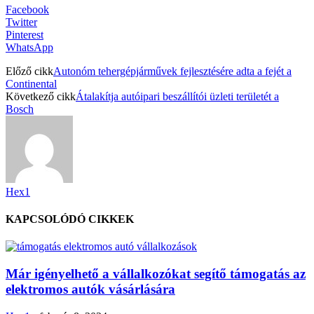
Facebook
Twitter
Pinterest
WhatsApp
Előző cikk
Autonóm tehergépjárművek fejlesztésére adta a fejét a
Continental
Következő cikk
Átalakítja autóipari beszállítói üzleti területét a
Bosch
Hex1
KAPCSOLÓDÓ CIKKEK
Már igényelhető a vállalkozókat segítő támogatás az
elektromos autók vásárlására