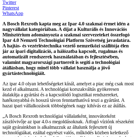
Twitter
Pinterest
WhatsApp
A Bosch Rexroth kapta meg az Ipar 4.0 szakmai érmet idén a
nagyvállalat kategóriában. A díjat a Kulturális és Innovációs
Minisztérium adományozta a szakmai szervezeteket összefogó
Ipar 4.0 Nemzeti Technológiai Platform Szövetség javaslatára.
A hajtás- és vezérléstechnika vezető nemzetközi szállítója élen
jár az ipari digitalizáció, a hálózatba kapcsolt, rugalmas és
automatizált rendszerek használatában és fejlesztésében,
valamint magyarországi partnereit is segíti a technológiai
átállásban, hogy minél több vállalat használja a jövő
gyártástechnológiáit.
Az ipar 4.0 olyan lehetőségeket kínál, amelyet a piac még csak most
kezd el alkalmazni. A technológiai korszakváltás gyökeresen
átalakítja a gyártási és a kapcsolódó logisztikai rendszereket,
hatékonyabbá és hosszú távon fenntarthatóvá teszi a gyártást. A
hazai ipari vállalkozások többségének nagy kihívás ez az átállás.
„A Bosch Rexroth technológiai vállalatként, innovátorként
zászlóvivője az ipar 4.0-s megoldásoknak. Átfogó víziónk részeként
saját gyárainkban is alkalmazzuk az általunk fejlesztett új
technológiákat, ezáltal egyrészt valós, működés közben keletkező