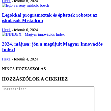
Hex1
-
február 8, 2024
Legókkal programoztak és építettek robotot az
iskolások Miskolcon
Hex1
-
február 6, 2024
2024. májusa: jön a megújult Magyar Innovációs
Index!
Hex1
-
február 4, 2024
NINCS HOZZÁSZÓLÁS
HOZZÁSZÓLOK A CIKKHEZ