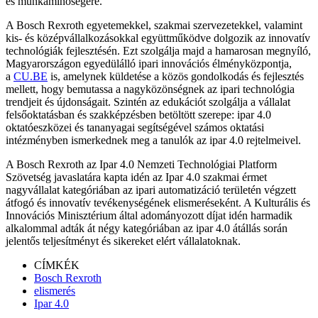
és munkaminőségére.
A Bosch Rexroth egyetemekkel, szakmai szervezetekkel, valamint
kis- és középvállalkozásokkal együttműködve dolgozik az innovatív
technológiák fejlesztésén. Ezt szolgálja majd a hamarosan megnyíló,
Magyarországon egyedülálló ipari innovációs élményközpontja,
a
CU.BE
is, amelynek küldetése a közös gondolkodás és fejlesztés
mellett, hogy bemutassa a nagyközönségnek az ipari technológia
trendjeit és újdonságait. Szintén az edukációt szolgálja a vállalat
felsőoktatásban és szakképzésben betöltött szerepe: ipar 4.0
oktatóeszközei és tananyagai segítségével számos oktatási
intézményben ismerkednek meg a tanulók az ipar 4.0 rejtelmeivel.
A Bosch Rexroth az Ipar 4.0 Nemzeti Technológiai Platform
Szövetség javaslatára kapta idén az Ipar 4.0 szakmai érmet
nagyvállalat kategóriában az ipari automatizáció területén végzett
átfogó és innovatív tevékenységének elismeréseként. A Kulturális és
Innovációs Minisztérium által adományozott díjat idén harmadik
alkalommal adták át négy kategóriában az ipar 4.0 átállás során
jelentős teljesítményt és sikereket elért vállalatoknak.
CÍMKÉK
Bosch Rexroth
elismerés
Ipar 4.0